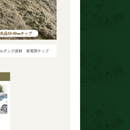
生品10-40㎜チップ
ルチング資材 発電用チップ