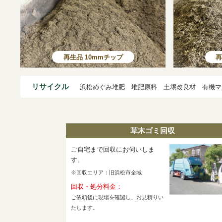
再生品 10mmチップ
再
リサイクル
浜松めぐみ堆肥 堆肥原料 土壌改良材 有機マ
草木ゴミ回収
ご自宅まで回収にお伺いしま
す。
※回収エリア：旧浜松市全域
回収・処分料金：
ご依頼後に現場を確認し、お見積りい
たします。