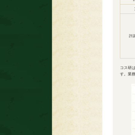
許
コス研
す。業