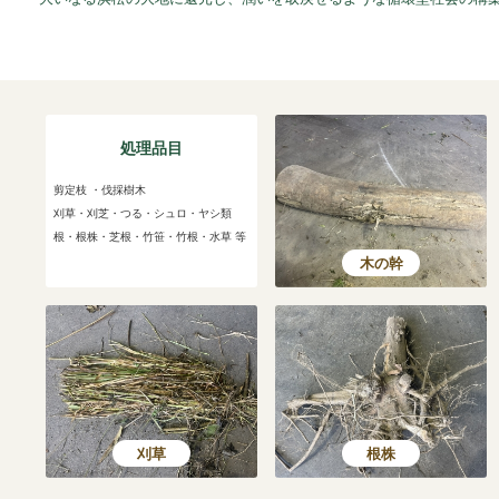
処理品目
剪定枝 ・伐採樹木
刈草・刈芝・つる・シュロ・ヤシ類
根・根株・芝根・竹笹・竹根・水草 等
木の幹
刈草
根株