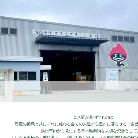
コス研が目指すものは、
資源の循環と共にそれに係わる全ての人達が心豊かに暮らせる「自
浜松市内から発生する草木廃棄物を大切な資源として
大いなる浜松の大地に還元し、潤いを取戻せるような循環型社会の構