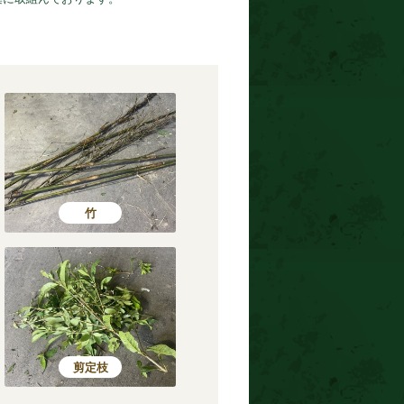
竹
剪定枝