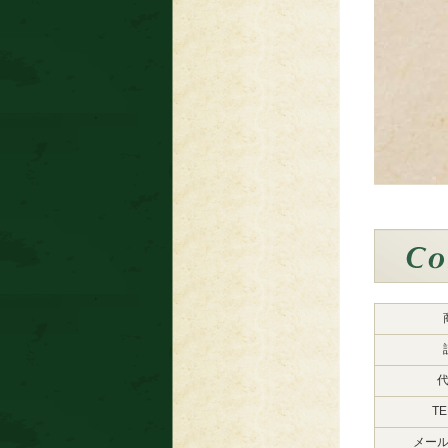
TE
メー