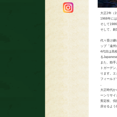
大正2年（
1968年
そして19
そして、創
代々受け継
ップ「遠州
4代目は高
るJapane
また、助手
トガーデン
ります。エ
フィールド
。
大正時代か
ーンリサイ
剪定枝、伐
戻せるよう