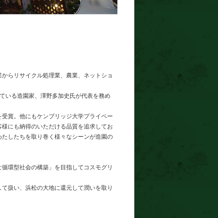
業からリサイクル処理業、農業、ネットショ
している造園家、澤野多加史氏が代表を務め
を受賞。他にもケンブリッジ大学プライベー
客様にも納得のいただける品質を追求してお
わたしたちを取り巻く様々なシーンが造園の
な循環型社会の構築」を目指してコスモグリ
して扱い、浜松の大地に還元して潤いを取り