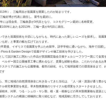
1913年）、三輪周吉が造園業を開業したのが始まりです。
には三輪好博が代表に就任し、屋号を庭好に。
86年には現会長、三輪政彦が3代目となり、コスモグリーン庭好に名称変更。
業100年にあたる2013年、三輪一貴が4代目に就任。
いできた造園技術を大切にしながらも、時代にあった新しいニーズを探求し、造園
いも好」と事業の幅を広げております。
校卒業後、イギリスで造園業を学ぶため留学。語学学校に通いながら、海外で活躍
se Flora & Garden Designで造園デザインや施工技術を学びました。
として設計施工に関わった作品が英国園芸協会主催チェルシーフラワー賞にて金賞
、ベルギー国立公園修景工事に携わるなど、貴重な経験を積み、こだわりのあるお
クステリアの施工から公園整備、都市の緑化、そして地球規模での環境保全まで、
です
ら、常に地域の自然環境保全に向き合ってきた当社は、「人・緑・資源が通う豊か
クル研究事業部を発足。草木類廃棄物のリサイクル処理業をスタートさせました。
採樹木、刈草、つる・シュロ・ヤシ類、根・葉・根株などの草木類廃棄物を資源と
循環システムの構築に積極的に取り組むなど、地域貢献に尽力してしております。