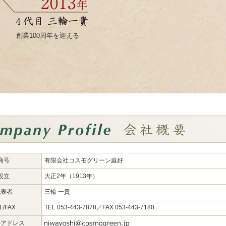
創業100周年を迎える
商号
有限会社コスモグリーン庭好
設立
大正2年（1913年）
代表者
三輪 一貴
L/FAX
TEL 053-443-7878／FAX 053-443-7180
ルアドレス